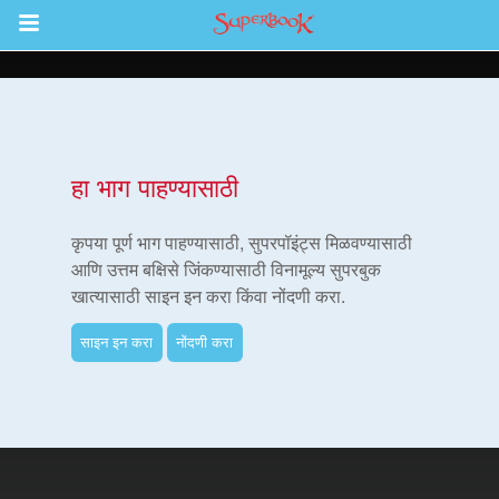
Return to Content
हा भाग पाहण्यासाठी
कृपया पूर्ण भाग पाहण्यासाठी, सुपरपॉइंट्स मिळवण्यासाठी
ास्त्र
आणि उत्तम बक्षिसे जिंकण्यासाठी विनामूल्य सुपरबुक
खात्यासाठी साइन इन करा किंवा नोंदणी करा.
साइन इन करा
नोंदणी करा
शास्त्र अॅप
परबुक पवित्र शास्त्र अॅप
न करा