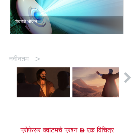
शेवटचे भोजन
>
नवीनतम
प्रोफेसर क्वांटमचे प्रश्न & एक विचित्र