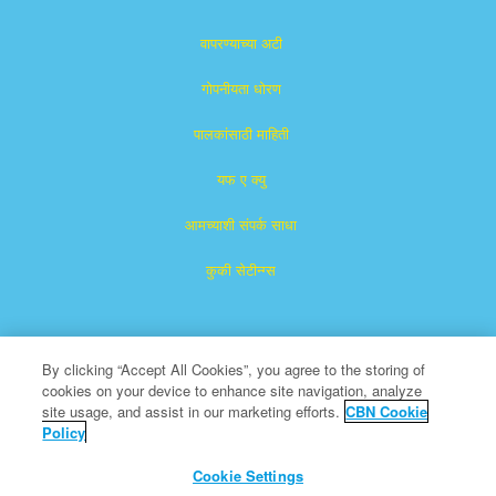
वापरण्याच्या अटी
गोपनीयता धोरण
पालकांसाठी माहिती
यफ ए क्यु
आमच्याशी संपर्क साधा
कुकी सेटीन्ग्स
By clicking “Accept All Cookies”, you agree to the storing of
cookies on your device to enhance site navigation, analyze
site usage, and assist in our marketing efforts.
CBN Cookie
Policy
सुपरबुक हा द ख्रिश्चन ब्रॉडकास्टिंग नेटवर्क, इंक.चा नोंदणीकृत ट्रेडमार्क आहे.
एक ना-नफा ५०१ (c)(३) धर्मादाय संस्था
Cookie Settings
सर्व हक्क राखीव.