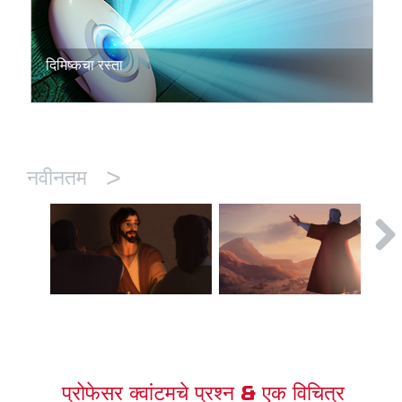
दिमिष्कचा रस्ता
>
नवीनतम
प्रोफेसर क्वांटमचे प्रश्न & एक विचित्र