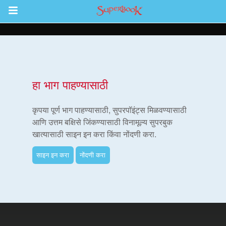
Return to Content
हा भाग पाहण्यासाठी
कृपया पूर्ण भाग पाहण्यासाठी, सुपरपॉइंट्स मिळवण्यासाठी
ास्त्र
आणि उत्तम बक्षिसे जिंकण्यासाठी विनामूल्य सुपरबुक
खात्यासाठी साइन इन करा किंवा नोंदणी करा.
साइन इन करा
नोंदणी करा
शास्त्र अॅप
परबुक पवित्र शास्त्र अॅप
न करा