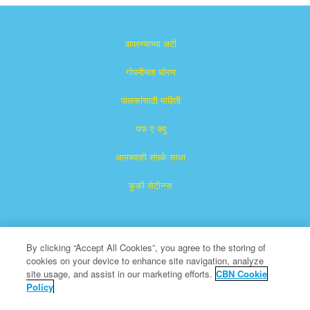
वापरण्याच्या अटी
गोपनीयता धोरण
पालकांसाठी माहिती
यफ ए क्यु
आमच्याशी संपर्क साधा
कुकी सेटीन्ग्स
By clicking “Accept All Cookies”, you agree to the storing of
cookies on your device to enhance site navigation, analyze
site usage, and assist in our marketing efforts.
CBN Cookie
Policy
सुपरबुक हा द ख्रिश्चन ब्रॉडकास्टिंग नेटवर्क, इंक.चा नोंदणीकृत ट्रेडमार्क आहे.
एक ना-नफा ५०१ (c)(३) धर्मादाय संस्था