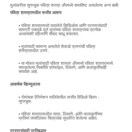
मुलांकरीता सुपरबुक पवित्र शस्त्र अँपमध्ये समाविष्ट असलेल्या अन्य बाबी:
पवित्र शास्त्रामधील सजीव आशय
• पवित्र शास्त्रामध्ये घातलेले व्हिडिओस आणि परस्परसंवादी
सामग्री ज्यामुळे मुले मुलांच्या पवित्र शास्त्राच्या प्रत्येक
अध्यायाशी सहजपणे संवाद साधू शकतात.
• मुलांसाठी सामान्य असलेले शेकडो प्रश्नांची पवित्र
शास्त्रामधील उत्तरे.
• या मोफत मुलांसाठी पवित्र शास्त्र अँपमध्ये पवित्र शास्त्रामध्ये
सापडलेल्या व्यक्तींचे प्रोफाइल, ठिकाणे, आणि कलाकृतींचाही
समावेश आहे.
आकर्षक व्हिज्युअल्स
• रोमांचक ऍनिमेशन मालिकेतील सजीव विडिओ क्लिप -
सुपरबुक.
• पवित्र शास्त्रामधील पात्र, ठिकाणे, आणि कलाकृतींच्या
प्रतिमा तपशीलवार चित्रासह सुधारित केलेल्या आहेत.
परस्परसंवादी प्रतिबद्धता