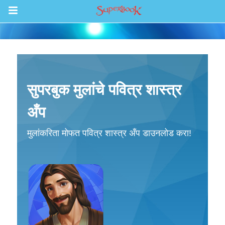
खेळ
शोधा
सुपरबुक मुलांचे पवित्र शास्त्र
भाग
अँप
पवित्र शास्त्र
मुलांकरिता मोफत पवित्र शास्त्र अँप डाउनलोड करा!
व्हिडिओ
रेडिओ
पवित्र शास्त्र अॅप
साइन इन करा