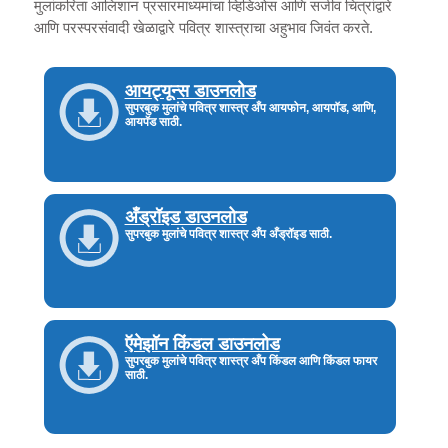
मुलांकरिता आलिशान प्रसारमाध्यमांचा व्हिडिओस आणि सजीव चित्रांद्वारे
आणि परस्परसंवादी खेळाद्वारे पवित्र शास्त्राचा अहुभाव जिवंत करते.
आयट्यून्स डाउनलोड
सुपरबुक मुलांचे पवित्र शास्त्र अँप आयफोन, आयपॉड, आणि,
आयपॅड साठी.
अँड्रॉइड डाउनलोड
सुपरबुक मुलांचे पवित्र शास्त्र अँप अँड्रॉइड साठी.
ऍमेझॉन किंडल डाउनलोड
सुपरबुक मुलांचे पवित्र शास्त्र अँप किंडल आणि किंडल फायर
साठी.