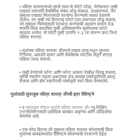
• पवित्र शास्त्रामध्ये तुमचे स्वतःचे फोटो जोडा, जेणेकरून तुम्ही
एखाद्या वचनाशी वैयक्तिक संबंध जोडू शकाल. उदाहरणार्थ, जर
तुम्हाला एखाद्या मित्रासाठी प्रार्थना करण्याचे लक्षात ठेवायचे
असेल, तर तुम्ही त्या मित्राचा फोटो एका वाचनाला जोडू शकता,
जो तुम्हाला त्यांच्यासाठी प्रार्थना करण्याची आठवण करून देऊ
शकतो किंवा कदाचित तुम्ही अविश्वसनीय सूर्यास्ताचा फोटो
काढला असेल, तो फोटो तुम्ही उत्पत्ति १:३ ला संलग्न करा जिथे
पवित्र शास्त्र.
• मुलांच्या पवित्र शास्त्र अँपमध्ये माझ्या वस्तू मधून तुमच्या
टिप्पण्या, आवडते वाचन आणि वैयक्तिक फोटोंचा संपूर्ण संग्रह
पाहिला जाऊ शकतो..
• तुम्ही वेगवेगळे फॉन्ट आणि फॉन्ट आकार देखील निवडू शकता,
तुमची स्क्रीन पांढर्‍या अक्षरांसह थंड काळ्या पार्श्वभूमीमध्ये बदलू
शकता आणि होम स्क्रीनची पार्श्वभूमी स्वर्ग किंवा येरुशलेमे.
मुलांसाठी सुपरबुक पवित्र शास्त्र अँपची इतर वैशिष्ट्ये
• द
सुपरबुक मोफत मुलांचे पवित्र शास्त्र अँप
न्यू लिव्हिंग
ट्रान्सलेशनसाठी एकाधिक बायबल आवृत्त्या आणि ऑडिओचा
समावेश आहे.
• एक शोध क्रिया जी तुम्हाला पवित्र शास्त्र शोधण्याची किंवा
मुलांच्या बायबलमधील वैशिष्ट्ये शोधण्याची परवानगी देईल