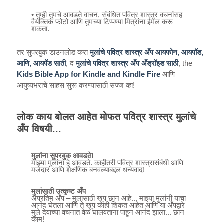
• तुम्ही तुमचे आवडते वाचन, संबंधित पवित्र शास्त्र वचनांसह
वैयक्तिक फोटो आणि तुमच्या टिप्पण्या मित्रांना ईमेल करू
शकता.
तर सुपरबुक डाउनलोड करा
मुलांचे पवित्र शास्त्र अँप आयफोन, आयपॉड,
आणि, आयपॅड साठी
, द
मुलांचे पवित्र शास्त्र अँप अँड्रॉइड साठी
, the
Kids Bible App for Kindle and Kindle Fire
आणि
आयुष्यभराचे साहस सुरू करण्यासाठी सज्ज व्हा!
लोक काय बोलत आहेत मोफत पवित्र शास्त्र मुलांचे
अँप विषयी...
मुलांना सुपरबुक आवडते!
माझ्या मुलांना हे आवडते. काहीतरी पवित्र शास्त्रासंबंधी आणि
मजेदार आणि शैक्षणिक बनवल्याबद्दल धन्यवाद!
मुलांसाठी उत्कृष्ट अँप
अप्रतिम अँप – मुलांसाठी खूप छान आहे... माझ्या मुलांनी याचा
आनंद घेतला आणि ते खूप काही शिकत आहेत आणि या अँपद्वारे
मुले देवाच्या वचनात वेळ घालवताना पाहून आनंद झाला... छान
काम!