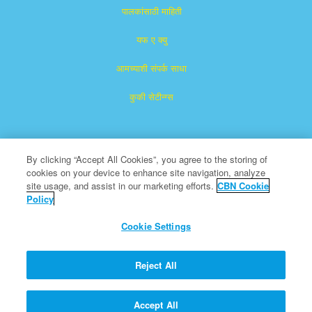
पालकांसाठी माहिती
यफ ए क्यु
आमच्याशी संपर्क साधा
कुकी सेटीन्ग्स
By clicking “Accept All Cookies”, you agree to the storing of
cookies on your device to enhance site navigation, analyze
site usage, and assist in our marketing efforts.
CBN Cookie
Policy
सुपरबुक हा द ख्रिश्चन ब्रॉडकास्टिंग नेटवर्क, इंक.चा नोंदणीकृत ट्रेडमार्क आहे.
एक ना-नफा ५०१ (c)(३) धर्मादाय संस्था
Cookie Settings
सर्व हक्क राखीव.
सिबीयन बद्दल
Reject All
© प्रती प्रताधिकार 2026 द ख्रिश्चन ब्रॉडकास्टिंग नेटवर्क.
Accept All