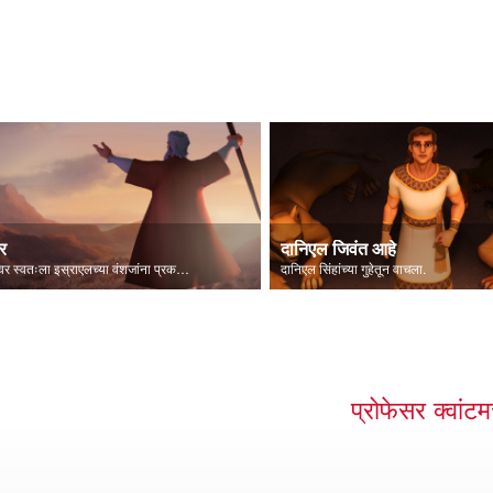
र
दानिएल जिवंत आहे
परमेश्वर स्वतःला इस्राएलच्या वंशजांना प्रकट करतो.
दानिएल सिंहांच्या गुहेतून वाचला.
प्रोफेसर क्वांट