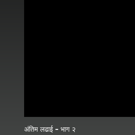
अंतिम लढाई - भाग २