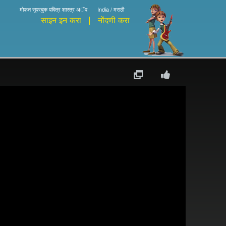
मोफत सुपरबुक पवित्र शास्त्र अॅप
India / मराठी
साइन इन करा
नोंदणी करा