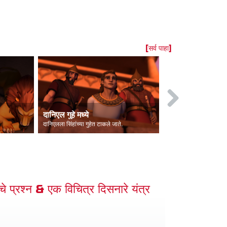
[सर्व पाहा]
दानिएल गुहे मध्ये
रिबका फसवणुकी
दानिएलला सिंहांच्या गुहेत टाकले जाते.
मचे प्रश्न & एक विचित्र दिसनारे यंत्र