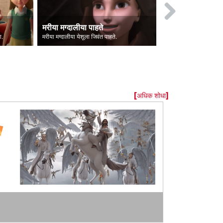
मरीया मग्दालीया पाहते
ल्युसिफर पडतो
ा.
मरीया मग्दालीया येशूला जिवंत पाहते.
[अधिक शोधा]