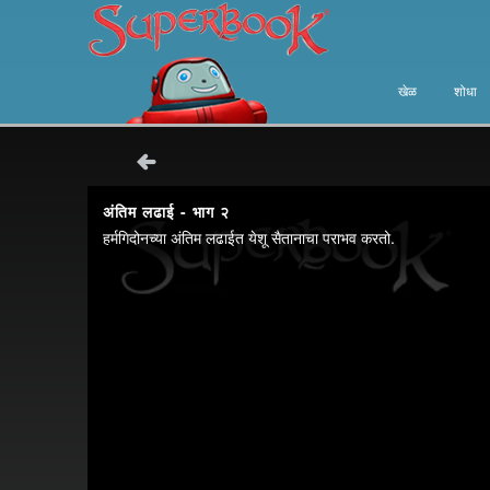
खेळ
शोधा