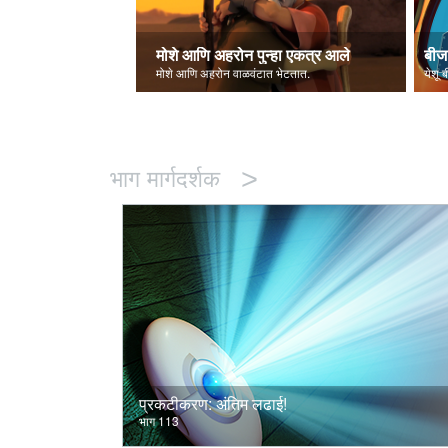
मोशे आणि अहरोन पुन्हा एकत्र आले
बीज 
मोशे आणि अहरोन वाळवंटात भेटतात.
येशू 
>
भाग मार्गदर्शक
प्रकटीकरण: अंतिम लढाई!
भाग 113