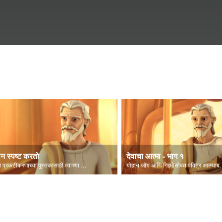
ान स्पष्ट करतो
देवाचा आत्मा - भाग १
योहान प्रकटीकरणाच्या पुस्तकासाठी त्याच्या लेखनाबद्दल स्पष्ट करतो.
योहान जॉय आणि गिझ्मोसोब