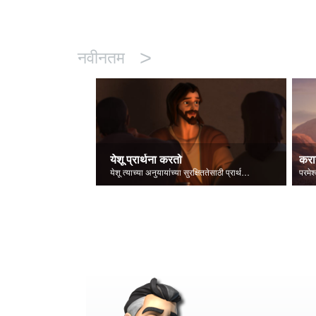
>
नवीनतम
येशू प्रार्थना करतो
करा
येशू त्याच्या अनुयायांच्या सुरक्षिततेसाठी प्रार्थना करतो.