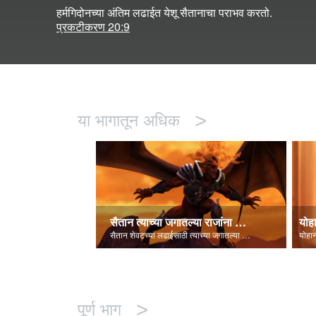
हर्मगिदोनच्या अंतिम लढाईत येशू सैतानाचा पराभव करतो.
प्रकटीकरण 20:9
>
या भागातून अधिक
सैतान त्याच्या जगातल्या राजांना पाहतो
योह
सैतान शेवटच्या लढाईसाठी त्याच्या जगातल्या राजांना गोळा करतो - हर्मगिदोन!
>
पूर्ण भाग