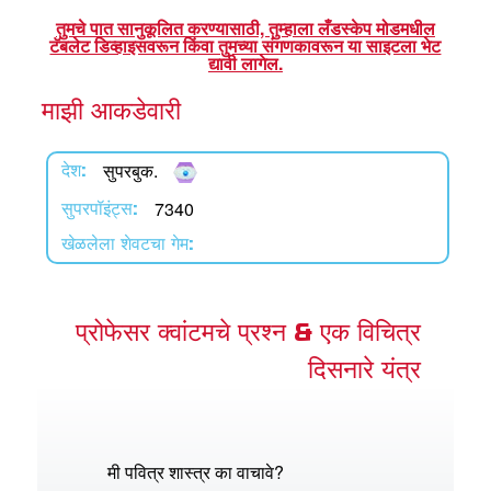
शास्त्र अॅप
तुमचे पात सानुकूलित करण्यासाठी, तुम्हाला लँडस्केप मोडमधील
टॅबलेट डिव्हाइसवरून किंवा तुमच्या संगणकावरून या साइटला भेट
परबुक पवित्र शास्त्र अॅप
द्यावी लागेल.
माझी आकडेवारी
न करा
करा
सुपरबुक.
देश:
ला
7340
सुपरपॉइंट्स:
खेळलेला शेवटचा गेम:
प्रोफेसर क्वांटमचे प्रश्न & एक विचित्र
दिसनारे यंत्र
मी पवित्र शास्त्र का वाचावे?