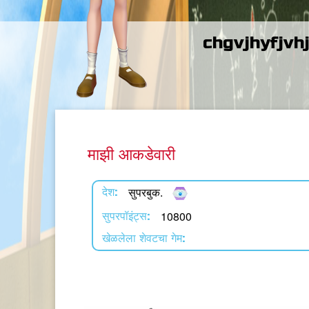
chgvjhyfjvh
माझी आकडेवारी
सुपरबुक.
देश:
10800
सुपरपॉइंट्स:
खेळलेला शेवटचा गेम: