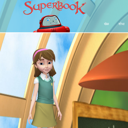
खेळ
शोधा