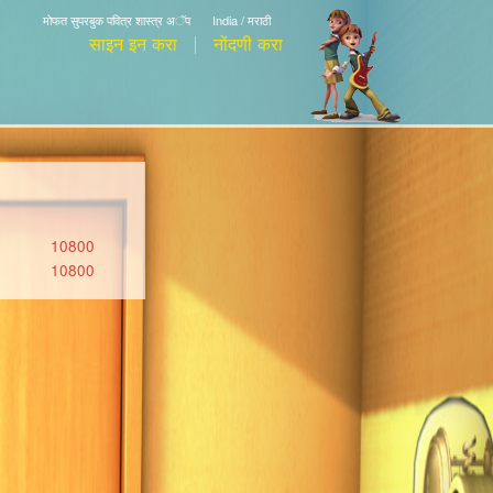
मोफत सुपरबुक पवित्र शास्त्र अॅप
India / मराठी
साइन इन करा
नोंदणी करा
10800
10800