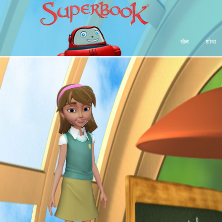
खेळ
शोधा