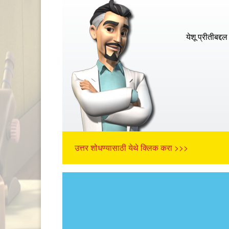
येशू प्रीतीबद्
उत्तर शोधण्यासाठी येथे क्लिक करा >>>