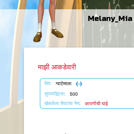
Melany_Mia
माझी आकडेवारी
ग्वाटेमाला
देश:
500
सुपरपॉइंट्स:
कापणीची घाई
खेळलेला शेवटचा गेम: