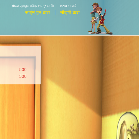
मोफत सुपरबुक पवित्र शास्त्र अॅप
India / मराठी
साइन इन करा
नोंदणी करा
500
500