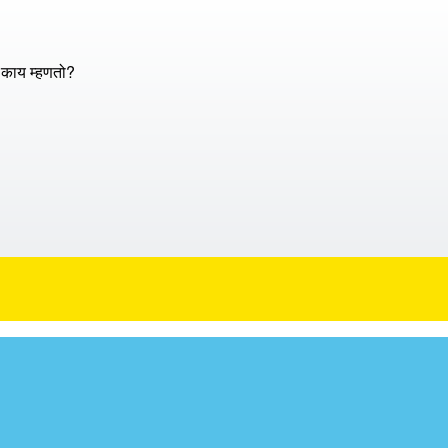
दल काय म्हणतो?