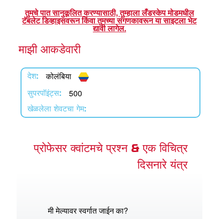
शास्त्र अॅप
तुमचे पात सानुकूलित करण्यासाठी, तुम्हाला लँडस्केप मोडमधील
टॅबलेट डिव्हाइसवरून किंवा तुमच्या संगणकावरून या साइटला भेट
परबुक पवित्र शास्त्र अॅप
द्यावी लागेल.
माझी आकडेवारी
न करा
करा
कोलंबिया
देश:
ला
500
सुपरपॉइंट्स:
खेळलेला शेवटचा गेम:
प्रोफेसर क्वांटमचे प्रश्न & एक विचित्र
दिसनारे यंत्र
मी मेल्यावर स्वर्गात जाईन का?